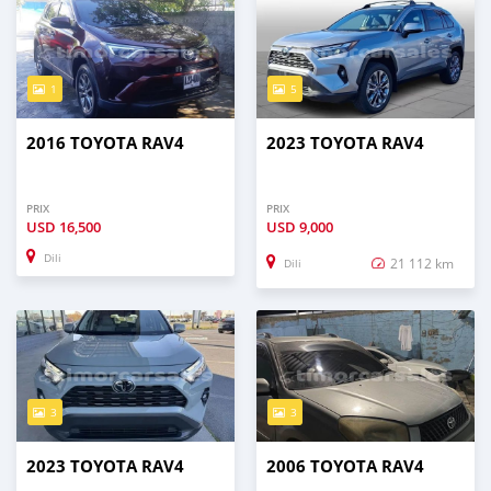
1
5
2016 TOYOTA RAV4
2023 TOYOTA RAV4
PRIX
PRIX
USD
16,500
USD
9,000
Dili
21 112 km
Dili
3
3
2023 TOYOTA RAV4
2006 TOYOTA RAV4