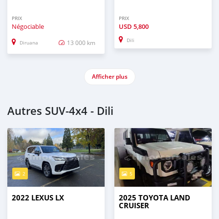
PRIX
PRIX
Négociable
USD
5,800
Dili
13 000 km
Diruana
Afficher plus
Autres SUV‒4x4 - Dili
2
5
2022 LEXUS LX
2025 TOYOTA LAND
CRUISER