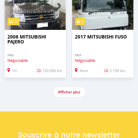
10
5
2008 MITSUBISHI
2017 MITSUBISHI FUSO
PAJERO
PRIX
PRIX
Négociable
Négociable
120 000 km
2 190 km
Dili
Mape
Afficher plus
Souscrire à notre newsletter