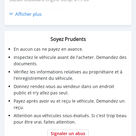
Yamaha Outboard Engines:
Afficher plus
75Hp,85Hp,90Hp,115Hp,200Hp,300Hp
Suzuki Outboard Engines:
75Hp,85Hp,90Hp,115Hp,200Hp,300Hp
Soyez Prudents
Mercurys Outboard Engines:
En aucun cas ne payez en avance.
75Hp,85Hp,90Hp,115Hp,200Hp,300Hp
Inspectez le véhicule avant de l'acheter. Demandez des
WHATSAPP NUMBER: +13172236827
documents.
Vérifiez les informations relatives au propriétaire et à
CONTACT EMAIL: lucansachezs@hotmail.com
l'enregistrement du véhicule.
Donnez rendez-vous au vendeur dans un endroit
public et n'y allez pas seul.
Payez après avoir vu et reçu le véhicule. Demandez un
reçu.
Attention aux véhicules sous-évalués. Si c'est trop beau
pour être vrai, faites attention.
Signaler un abus