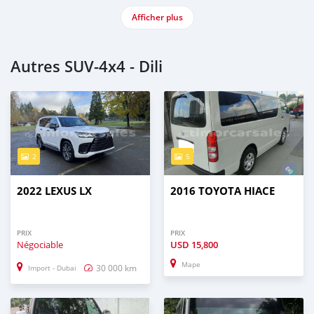
Afficher plus
Autres SUV‒4x4 - Dili
2
5
2022 LEXUS LX
2016 TOYOTA HIACE
PRIX
PRIX
Négociable
USD
15,800
Mape
30 000 km
Import - Dubai