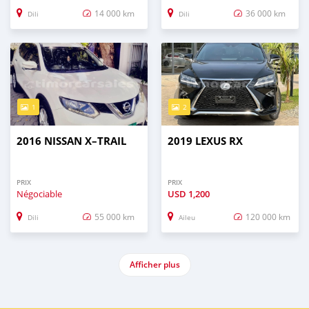
14 000 km
36 000 km
Dili
Dili
1
2
2016 NISSAN X–TRAIL
2019 LEXUS RX
PRIX
PRIX
Négociable
USD
1,200
55 000 km
120 000 km
Dili
Aileu
Afficher plus