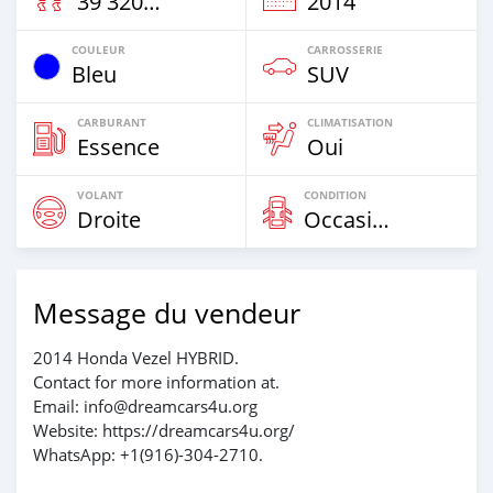
39 320 Km
2014
COULEUR
CARROSSERIE
Bleu
SUV
CARBURANT
CLIMATISATION
Essence
Oui
VOLANT
CONDITION
Droite
Occasion
Message du vendeur
2014 Honda Vezel HYBRID.
Contact for more information at.
Email: info@dreamcars4u.org
Website: https://dreamcars4u.org/
WhatsApp: +1(916)-304-2710.