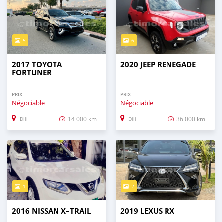
5
6
2017 TOYOTA
2020 JEEP RENEGADE
FORTUNER
PRIX
PRIX
Négociable
Négociable
14 000 km
36 000 km
Dili
Dili
1
2
2016 NISSAN X–TRAIL
2019 LEXUS RX