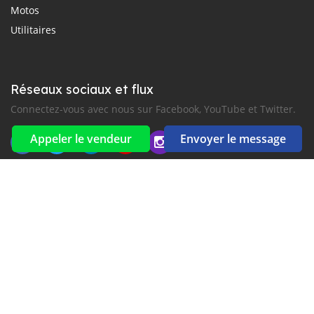
Motos
Utilitaires
Réseaux sociaux et flux
Connectez-vous avec nous sur Facebook, YouTube et Twitter.
Appeler le vendeur
Envoyer le message
Souscrire à la newsletter
aux alertes Email et SMS
2016-2026 Tous droits réservés. Timorcarsales.com fait partie
de
, premiers sites d'annonces automobiles en