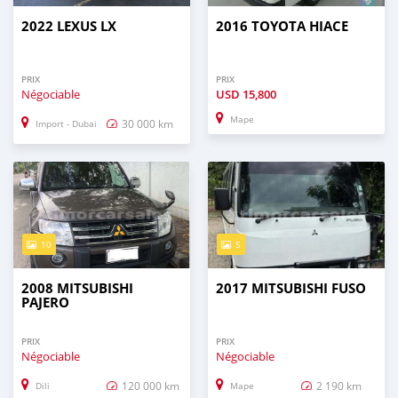
2022 LEXUS LX
2016 TOYOTA HIACE
PRIX
PRIX
Négociable
USD
15,800
Mape
30 000 km
Import - Dubai
10
5
2008 MITSUBISHI
2017 MITSUBISHI FUSO
PAJERO
PRIX
PRIX
Négociable
Négociable
120 000 km
2 190 km
Dili
Mape