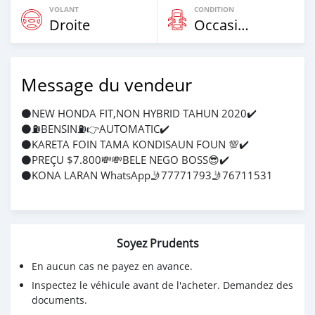
VOLANT
CONDITION
Droite
Occasion
Message du vendeur
⚫️NEW HONDA FIT,NON HYBRID TAHUN 2020✔️
⚫️⛽️BENSIN⛽️👉AUTOMATIC✔️
⚫️KARETA FOIN TAMA KONDISAUN FOUN 💯✔️
⚫️PREÇU $7.800💸💸BELE NEGO BOSS😎✔️
⚫️KONA LARAN WhatsApp🤳77771793🤳76711531
Soyez Prudents
En aucun cas ne payez en avance.
Inspectez le véhicule avant de l'acheter. Demandez des
documents.