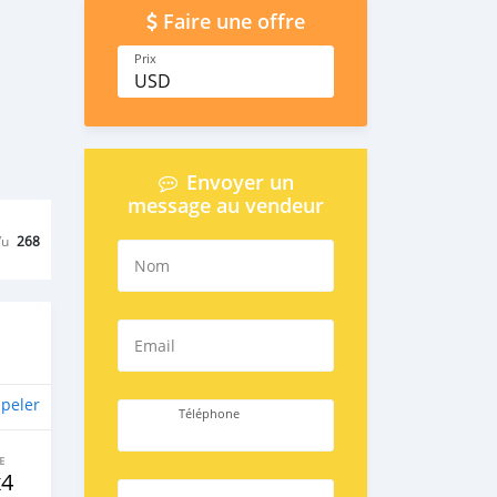
Faire une offre
Prix
USD
Envoyer un
message au vendeur
Vu
268
Nom
Email
peler
Téléphone
E
x4