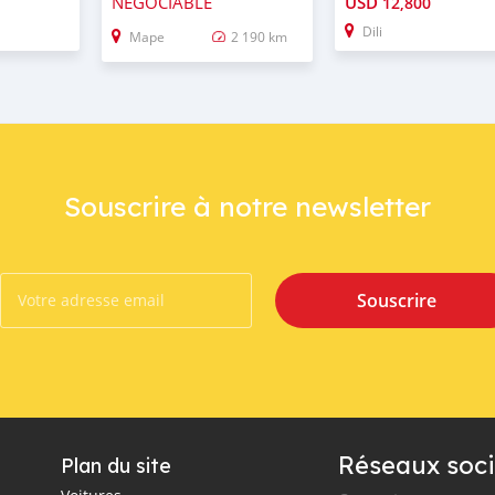
NÉGOCIABLE
USD
12,800
Dili
Mape
2 190 km
Souscrire à notre newsletter
Souscrire
Réseaux soci
Plan du site