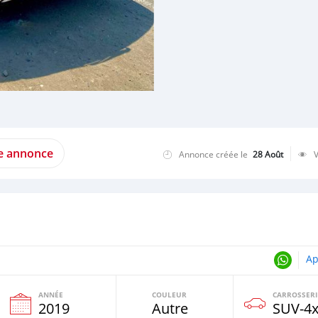
te annonce
Annonce créée le
28 Août
Ap
ANNÉE
COULEUR
CARROSSERI
2019
Autre
SUV‒4