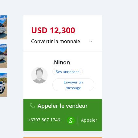
USD
12,300
Convertir la monnaie
.Ninon
Ses annonces
Envoyer un
message
Appeler le vendeur
+6707 867 1746
Appeler