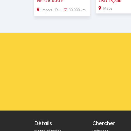
NÉGOCIABLE
USD
15,800
Mape
Import - Dubai
30 000 km
Détails
Chercher