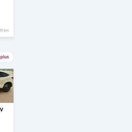
00 km
 plus
–V