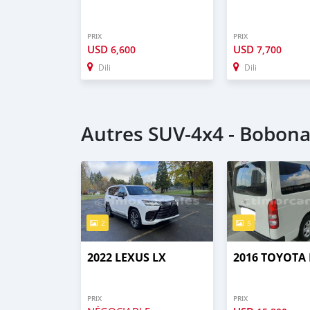
PRIX
PRIX
USD
USD
6,600
7,700
Dili
Dili
Autres SUV‒4x4 - Bobon
2
5
2022 LEXUS LX
2016 TOYOTA 
PRIX
PRIX