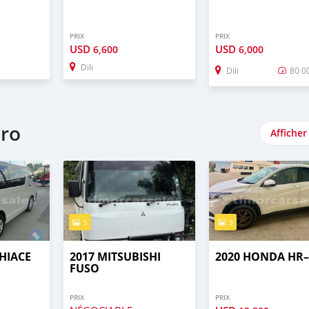
PRIX
PRIX
USD
USD
6,600
6,000
Dili
Dili
80 0
aro
Afficher
5
3
HIACE
2017 MITSUBISHI
2020 HONDA HR
FUSO
PRIX
PRIX