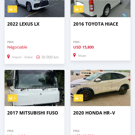
2
5
2022 LEXUS LX
2016 TOYOTA HIACE
PRIX
PRIX
Négociable
USD
15,800
Mape
30 000 km
Import - Dubai
5
3
2017 MITSUBISHI FUSO
2020 HONDA HR–V
PRIX
PRIX