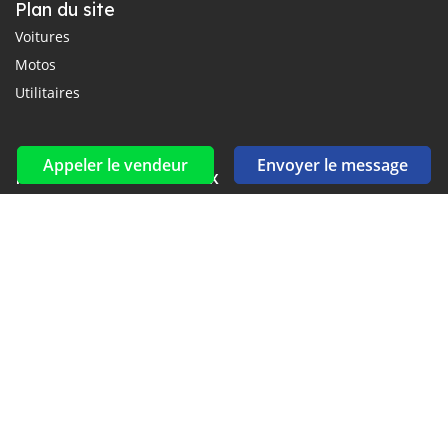
Plan du site
Voitures
Motos
Utilitaires
Appeler le vendeur
Envoyer le message
Réseaux sociaux et flux
Connectez-vous avec nous sur Facebook, YouTube et Twitter.
Souscrire à la newsletter
aux alertes Email et SMS