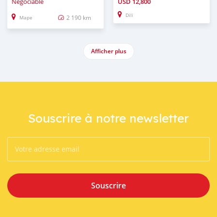
Négociable
USD
12,800
Dili
2 190 km
Mape
Afficher plus
Souscrire à notre newsletter
Souscrire