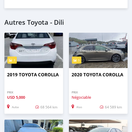
Autres Toyota - Dili
3
5
2019 TOYOTA COROLLA
2020 TOYOTA COROLLA
PRIX
PRIX
USD
5,000
Négociable
68 564 km
64 589 km
Auba
Alas