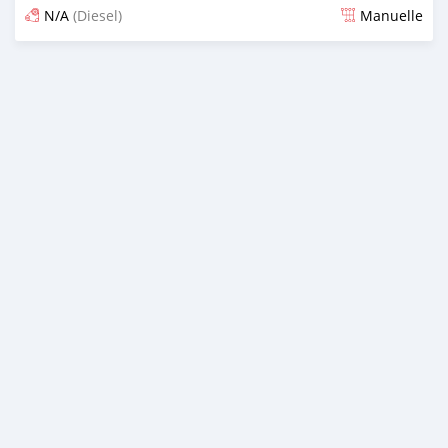
N/A
(Diesel)
Manuelle
Publié il y a presque 6 ans