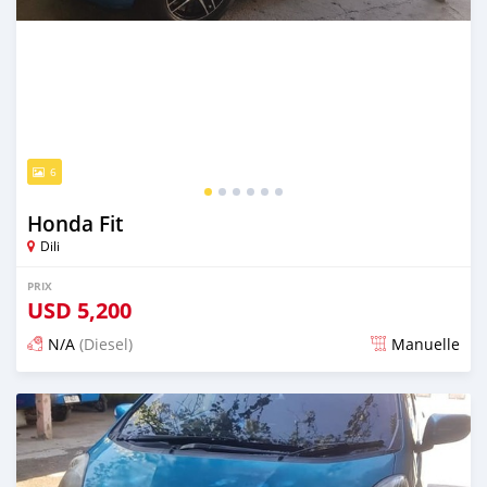
6
Honda Fit
Dili
PRIX
USD
5,200
N/A
(Diesel)
Manuelle
Publié il y a presque 6 ans