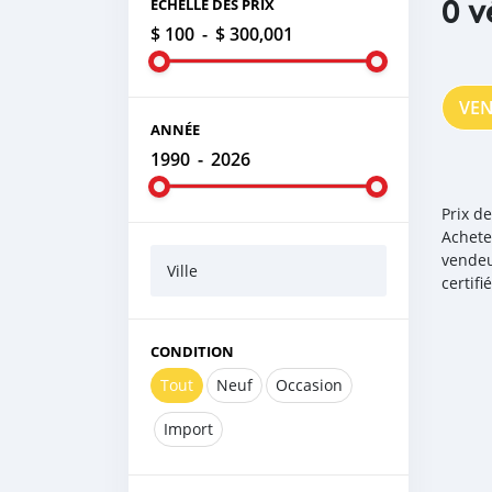
0 v
ÉCHELLE DES PRIX
$ 100
-
$ 300,001
VE
ANNÉE
1990
-
2026
Prix d
Achete
vendeu
Ville
certif
CONDITION
Tout
Neuf
Occasion
Import