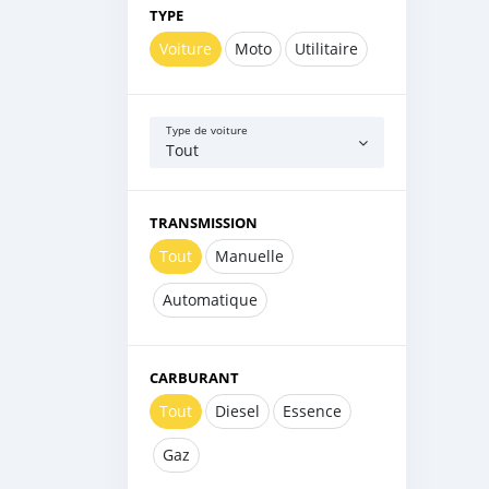
TYPE
Voiture
Moto
Utilitaire
Type de voiture
Tout
TRANSMISSION
Tout
Manuelle
Automatique
CARBURANT
Tout
Diesel
Essence
Gaz