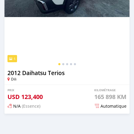
5
2012 Daihatsu Terios
Dili
PRIX
KILOMÉTRAGE
USD
123,400
165 898 KM
N/A
(Essence)
Automatique
Publié il y a 21 jours