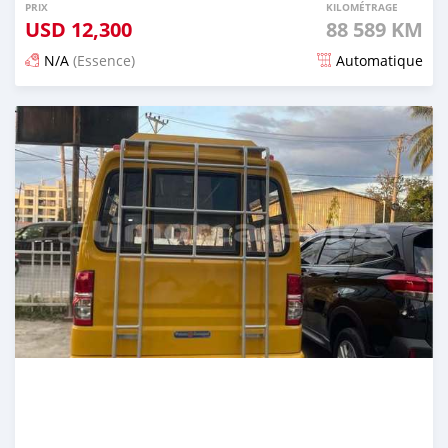
PRIX
KILOMÉTRAGE
USD
12,300
88 589 KM
N/A
(Essence)
Automatique
Publié il y a 21 jours