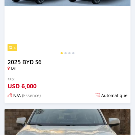
4
2025 BYD S6
Dili
PRIX
USD
6,000
N/A
(Essence)
Automatique
Publié il y a 11 jours