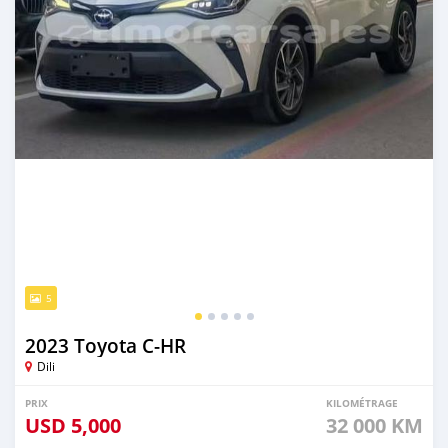
5
2023 Toyota C-HR
Dili
PRIX
KILOMÉTRAGE
USD
5,000
32 000 KM