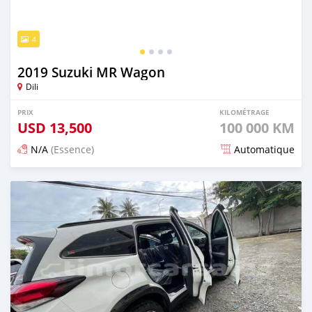
4
2019 Suzuki MR Wagon
Dili
PRIX
KILOMÉTRAGE
USD
13,500
100 000 KM
N/A
(Essence)
Automatique
Publié il y a 21 jours