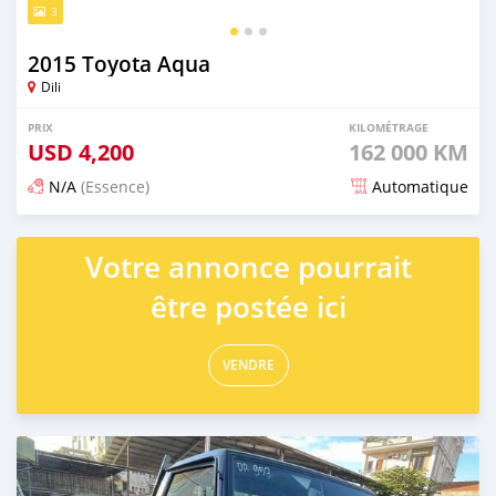
3
2015 Toyota Aqua
Dili
PRIX
KILOMÉTRAGE
USD
4,200
162 000 KM
N/A
(Essence)
Automatique
Publié il y a 20 jours
Votre annonce pourrait
être postée ici
VENDRE