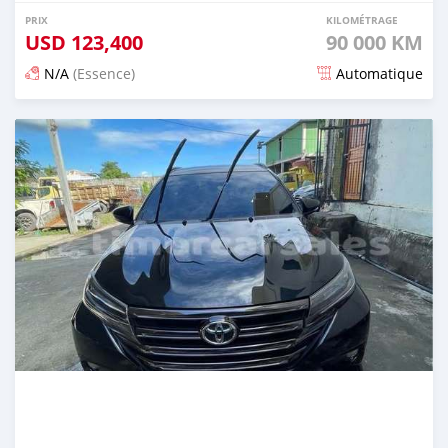
PRIX
KILOMÉTRAGE
USD
123,400
90 000 KM
N/A
(Essence)
Automatique
Publié il y a 21 jours