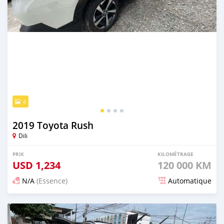
4
2019 Toyota Rush
Dili
PRIX
KILOMÉTRAGE
USD
1,234
120 000 KM
N/A
(Essence)
Automatique
Publié il y a 21 jours