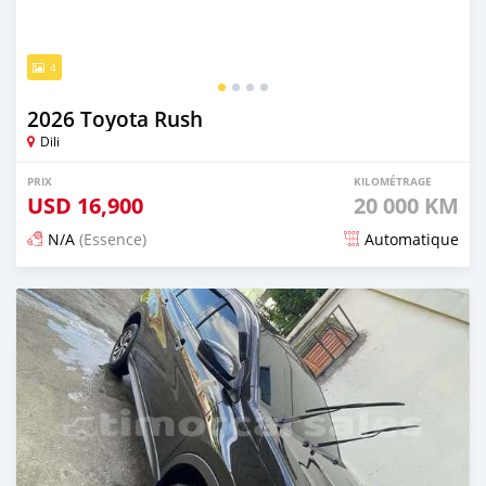
4
2026 Toyota Rush
Dili
PRIX
KILOMÉTRAGE
USD
16,900
20 000 KM
N/A
(Essence)
Automatique
Publié il y a 21 jours