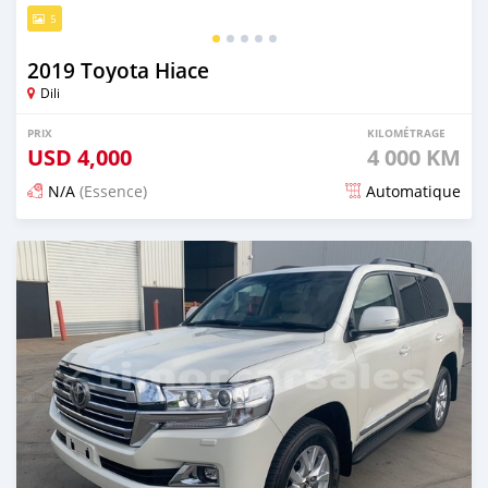
5
2019 Toyota Hiace
Dili
PRIX
KILOMÉTRAGE
USD
4,000
4 000 KM
N/A
(Essence)
Automatique
Publié il y a 17 jours