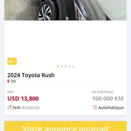
5
2024 Toyota Rush
Dili
PRIX
KILOMÉTRAGE
USD
13,800
100 000 KM
N/A
(Essence)
Automatique
Publié il y a 21 jours
Votre annonce pourrait