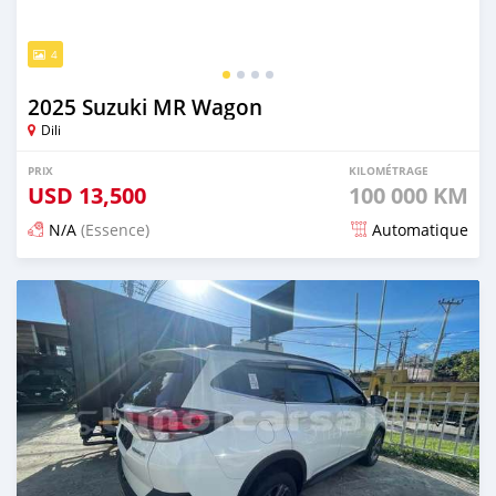
4
2025 Suzuki MR Wagon
Dili
PRIX
KILOMÉTRAGE
USD
13,500
100 000 KM
N/A
(Essence)
Automatique
Publié il y a 21 jours