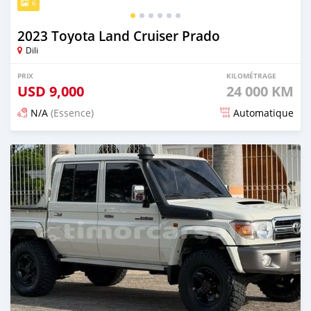
6
2023 Toyota Land Cruiser Prado
Dili
PRIX
KILOMÉTRAGE
USD
9,000
24 000 KM
N/A
(Essence)
Automatique
Publié il y a 14 jours